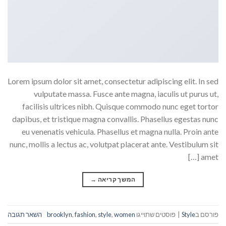
Lorem ipsum dolor sit amet, consectetur adipiscing elit. In sed
vulputate massa. Fusce ante magna, iaculis ut purus ut,
facilisis ultrices nibh. Quisque commodo nunc eget tortor
dapibus, et tristique magna convallis. Phasellus egestas nunc
eu venenatis vehicula. Phasellus et magna nulla. Proin ante
nunc, mollis a lectus ac, volutpat placerat ante. Vestibulum sit
amet […]
המשך קריאה
→
פורסם ב
Style
|
פוסטים שתוייגו
women
,
style
,
fashion
,
brooklyn
השאר תגובה