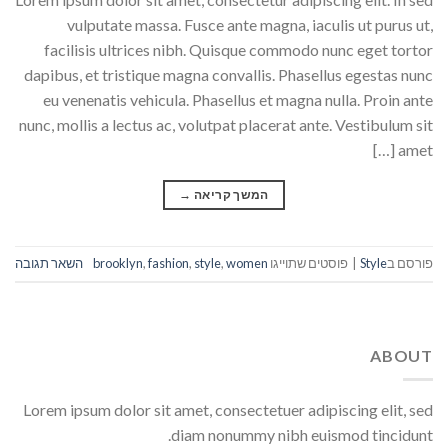
vulputate massa. Fusce ante magna, iaculis ut purus ut,
facilisis ultrices nibh. Quisque commodo nunc eget tortor
dapibus, et tristique magna convallis. Phasellus egestas nunc
eu venenatis vehicula. Phasellus et magna nulla. Proin ante
nunc, mollis a lectus ac, volutpat placerat ante. Vestibulum sit
amet […]
המשך קריאה
→
פורסם ב
Style
|
פוסטים שתוייגו
women
,
style
,
fashion
,
brooklyn
השאר תגובה
ABOUT
Lorem ipsum dolor sit amet, consectetuer adipiscing elit, sed
diam nonummy nibh euismod tincidunt.