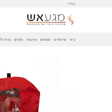
Skip
בס"ד
to
content
בית
שירותינו
מטפים
ארונות
גלאים
ציוד נלו