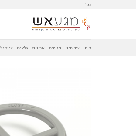
Skip
בס"ד
to
content
בית
שירותינו
מטפים
ארונות
גלאים
ציוד נלו