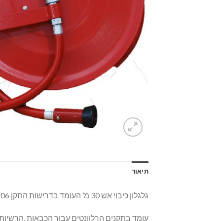
תיאור
גלגלון כיבוי אש 30 מ’ העומד בדרישות התקן 2206 כולל מזנק “1 מתאים לטופס 4
עומד בתקנים הרלוונטים עבור הכבאות ,הרשיות ,