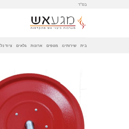
Skip
בס"ד
to
content
בית
שירותינו
מטפים
ארונות
גלאים
ציוד נלו