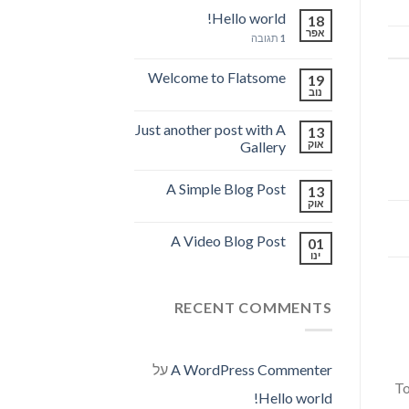
Hello world!
18
אפר
1
תגובה
Welcome to Flatsome
19
נוב
Just another post with A
13
אוק
Gallery
A Simple Blog Post
13
אוק
A Video Blog Post
01
ינו
RECENT COMMENTS
A WordPress Commenter
על
To
Hello world!