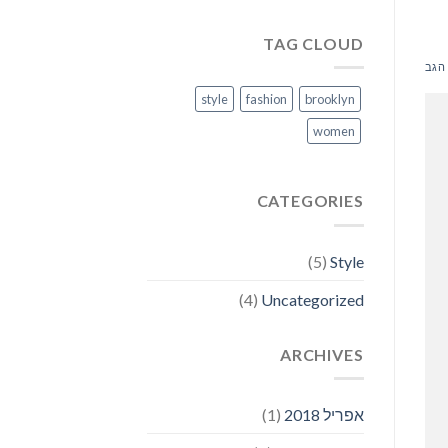
TAG CLOUD
הגב
style
fashion
brooklyn
women
CATEGORIES
(5)
Style
(4)
Uncategorized
ARCHIVES
אפריל 2018
(1)